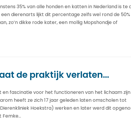
tens 35% van alle honden en katten in Nederland is te d
en dierenarts lijkt dit percentage zelfs wel rond de 50%
aan, zo’n dikke rode kater, een mollig Mopshondje of
at de praktijk verlaten…
 en fascinatie voor het functioneren van het lichaam zijn
rom heeft ze zich 17 jaar geleden laten omscholen tot
 (Dierenkliniek Hoekstra) werken en later werd dit opge
at Femke…