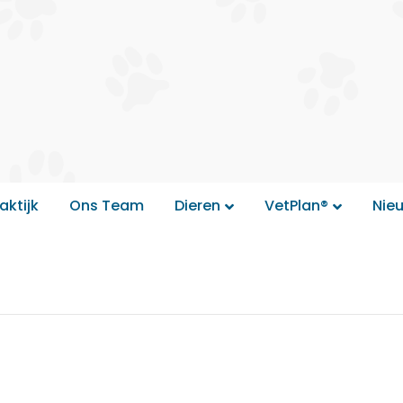
aktijk
Ons Team
Dieren
VetPlan®
Nie