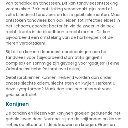
van tandplak en tandsteen. Dit kan tandvleesontsteking
veroorzaken. Zo’n ontsteking veroorzaakt pijn, rood of
zelfs bloedend tandvlees en losse gebitselementen. Maar
ontstoken tandvlees kan ook leiden tot infecties elders in
het lichaam, doordat bacteriën via de zweer in de bek
rechtstreeks in de bloedbaan terechtkomen. Dit kan
bijvoorbeeld een ontsteking van de hartkleppen of de
nieren veroorzaken!
Bij katten komen daarnaast aandoeningen aan het
tandvlees voor (bijvoorbeeld stomatitis gingivitis
complex) en sommige zijn gevoelig voor ‘gaatjes’ (Feline
Odontoclastische Resorptieve Lesies).
Gebitsproblemen kunnen herkend worden aan onder
andere slechte adem, slecht eten en kwijlen. Herkent u
deze symptomen? Maak dan snel een afspraak voor
gebitscontrole!
Konijnen
De tanden en kiezen van konijnen groeien gedurende het
gehele leven door. Normaal slijten de snijtanden en kiezen
netjes op elkaar af tijdens kauwen en knagen. Groei en