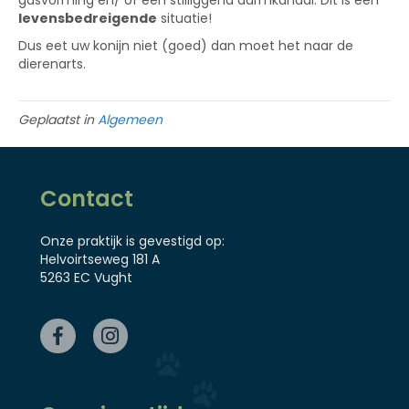
gasvorming en/ of een stilliggend darmkanaal. Dit is een
levensbedreigende
situatie!
Dus eet uw konijn niet (goed) dan moet het naar de
dierenarts.
Geplaatst in
Algemeen
Contact
Onze praktijk is gevestigd op:
Helvoirtseweg 181 A
5263 EC Vught