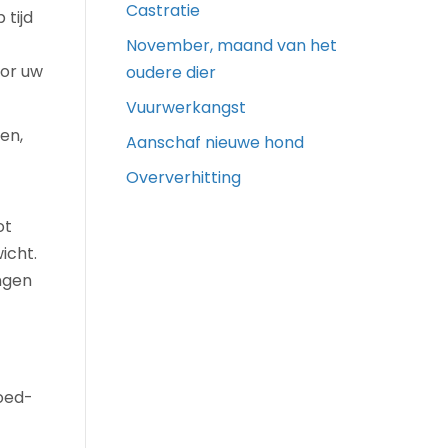
Castratie
 tijd
November, maand van het
oor uw
oudere dier
Vuurwerkangst
en,
Aanschaf nieuwe hond
Oververhitting
ot
icht.
ngen
oed-