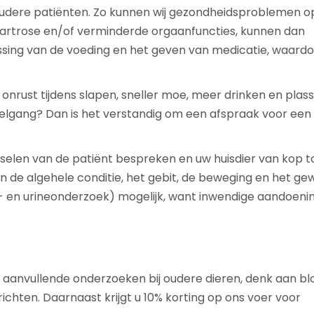
udere patiënten. Zo kunnen wij gezondheidsproblemen op
 artrose en/of verminderde orgaanfuncties, kunnen dan
sing van de voeding en het geven van medicatie, waard
onrust tijdens slapen, sneller moe, meer drinken en plass
oelgang? Dan is het verstandig om een afspraak voor een
selen van de patiënt bespreken en uw huisdier van kop t
 de algehele conditie, het gebit, de beweging en het gew
d- en urineonderzoek) mogelijk, want inwendige aandoeni
aanvullende onderzoeken bij oudere dieren, denk aan bl
chten. Daarnaast krijgt u 10% korting op ons voer voor