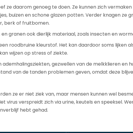
eef ze daarom genoeg te doen. Ze kunnen zich vermaken m
rapjes, buizen en schone glazen potten. Verder knagen ze
r, berk of fruitbomen.
en granen ook dierlijk materiaal, zoals insecten en worm
en roodbruine kleurstof. Het kan daardoor soms lijken al
kan wijzen op stress of ziekte.
 ademhalingsziekten, gezwellen van de melkklieren en hu
 stand van de tanden problemen geven, omdat deze blijv
worden ze er niet ziek van, maar mensen kunnen wel besme
t virus verspreidt zich via urine, keutels en speeksel. 
verblijf hebt gehad.