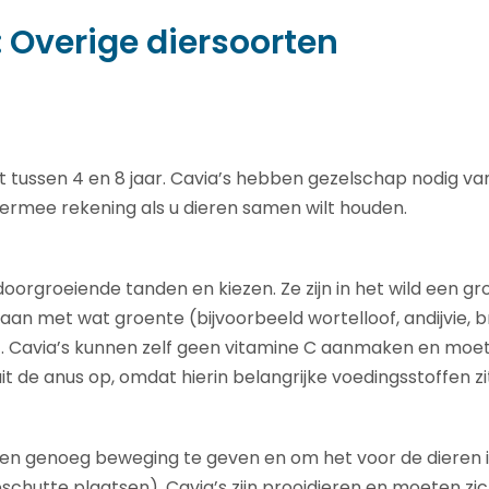
 Overige diersoorten
 tussen 4 en 8 jaar. Cavia’s hebben gezelschap nodig van
iermee rekening als u dieren samen wilt houden.
oorgroeiende tanden en kiezen. Ze zijn in het wild een g
aan met wat groente (bijvoorbeeld wortelloof, andijvie, b
an). Cavia’s kunnen zelf geen vitamine C aanmaken en moet
t de anus op, omdat hierin belangrijke voedingsstoffen zi
eren genoeg beweging te geven en om het voor de dieren i
chutte plaatsen). Cavia’s zijn prooidieren en moeten z