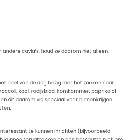
 andere cavia’s, houd ze daarom niet alleen.
root deel van de dag bezig met het zoeken naar
roccoli, kool, radijsblad, komkommer, paprika of
en dit daarom via speciaal voer binnenkrijgen.
tten.
nteressant te kunnen inrichten (bijvoorbeeld
ich kunnen terugtrekken op een beschutte plek om