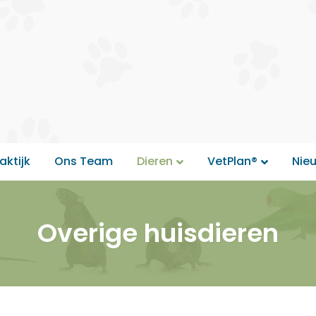
aktijk
Ons Team
Dieren
VetPlan®
Nie
Overige huisdieren