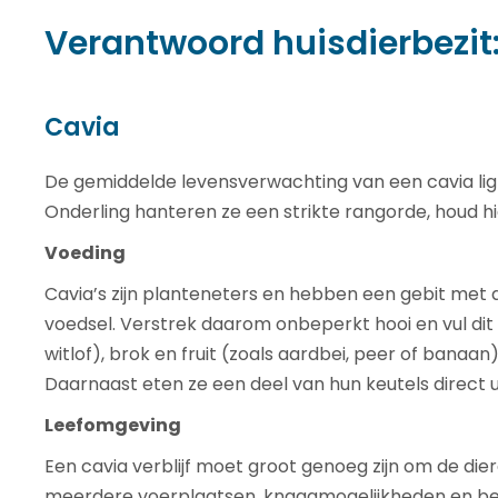
Verantwoord huisdierbezit:
Cavia
De gemiddelde levensverwachting van een cavia ligt
Onderling hanteren ze een strikte rangorde, houd h
Voeding
Cavia’s zijn planteneters en hebben een gebit met d
voedsel. Verstrek daarom onbeperkt hooi en vul dit 
witlof), brok en fruit (zoals aardbei, peer of bana
Daarnaast eten ze een deel van hun keutels direct ui
Leefomgeving
Een cavia verblijf moet groot genoeg zijn om de di
meerdere voerplaatsen, knaagmogelijkheden en bes