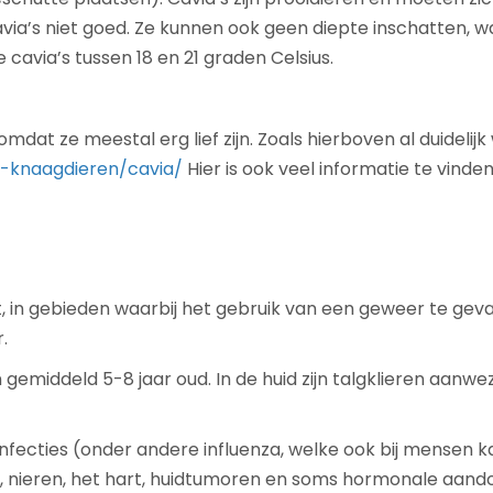
via’s niet goed. Ze kunnen ook geen diepte inschatten, wa
avia’s tussen 18 en 21 graden Celsius.
 omdat ze meestal erg lief zijn. Zoals hierboven al duideli
n-knaagdieren/cavia/
Hier is ook veel informatie te vinde
, in gebieden waarbij het gebruik van een geweer te geva
.
 gemiddeld 5-8 jaar oud. In de huid zijn talgklieren aanwe
infecties (onder andere influenza, welke ook bij mensen
er, nieren, het hart, huidtumoren en soms hormonale aando