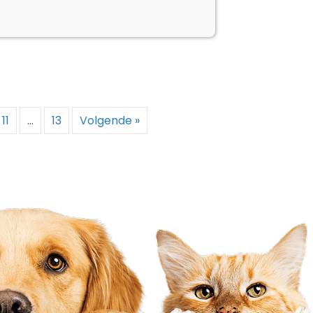
11
…
13
Volgende »