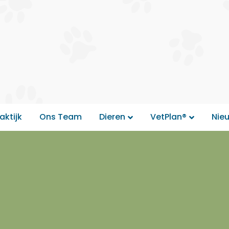
aktijk
Ons Team
Dieren
VetPlan®
Nie